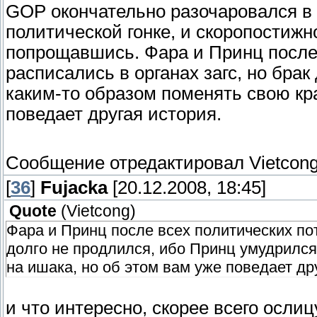
GOP окончательно разочаровался в 
политической гонке, и скоропостижн
попрощавшись. Фара и Принц после
расписались в органах загс, но бра
каким-то образом поменять свою кр
поведает другая история.
Сообщение отредактировал
Vietcon
[
36
]
Fujacka
[20.12.2008, 18:45]
Quote
(
Vietcong
)
Фара и Принц после всех политических пот
долго не продлился, ибо Принц умудрился
на ишака, но об этом вам уже поведает др
и что интересно, скорее всего осли