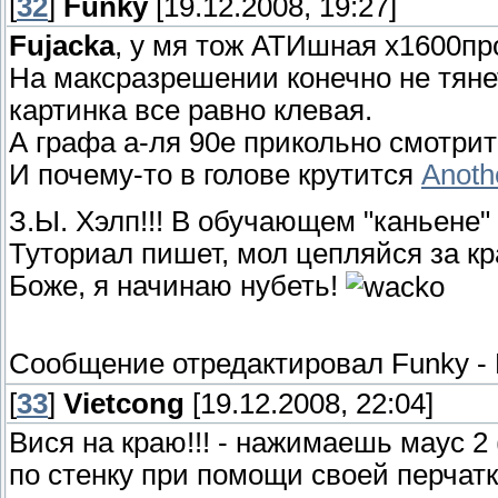
[
32
]
Funky
[19.12.2008, 19:27]
Fujacka
, у мя тож АТИшная х1600пр
На максразрешении конечно не тяне
картинка все равно клевая.
А графа а-ля 90е прикольно смотрит
И почему-то в голове крутится
Anoth
З.Ы. Хэлп!!! В обучающем "каньене" 
Туториал пишет, мол цепляйся за кр
Боже, я начинаю нубеть!
Сообщение отредактировал
Funky
-
[
33
]
Vietcong
[19.12.2008, 22:04]
Вися на краю!!! - нажимаешь маус 2
по стенку при помощи своей перчатк