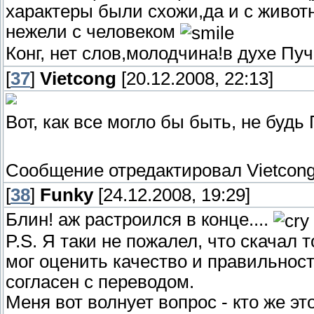
характеры были схожи,да и с животн
нежели с человеком
Конг, нет слов,молодчина!в духе Пуч
[
37
]
Vietcong
[20.12.2008, 22:13]
Вот, как все могло бы быть, не будь 
Сообщение отредактировал
Vietcon
[
38
]
Funky
[24.12.2008, 19:29]
Блин! аж растроился в конце....
P.S. Я таки не пожалел, что скачал 
мог оценить качество и правильност
согласен с переводом.
Меня вот волнует вопрос - кто же эт