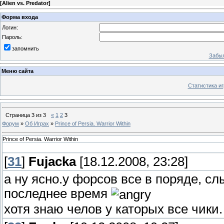
[
Alien vs. Predator
]
Форма входа
Логин:
Пароль:
запомнить
Забыл
Меню сайта
Статистика иг
Страница
3
из
3
«
1
2
3
Форум
»
Об Играх
»
Prince of Persia. Warrior Within
Prince of Persia. Warrior Within
[
31
]
Fujacka
[18.12.2008, 23:28]
а ну ясно.у форсов все в поряде, 
последнее время
хотя знаю челов у каторых все чики.