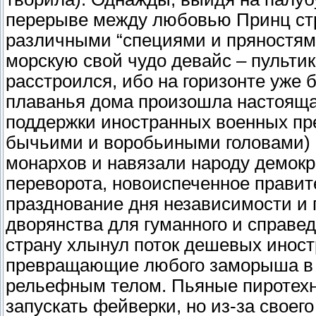
перерыве между любовью Принц ст
различными “специями и пряностями
морскую свой чудо девайс – пульти
расстроился, ибо на горизонте уже 
плаванья дома произошла настояща
поддержки иностранных военных пре
бычьими и воробьиными головами) и
монархов и навязали народу демок
переворота, новоиспеченное прави
празднование дня независимости и 
дворянства для гуманного и справе
страну хлынул поток дешевых иност
превращающие любого заморыша в 
рельефным телом. Пьяные пиротехн
запускать фейверки, но из-за своег