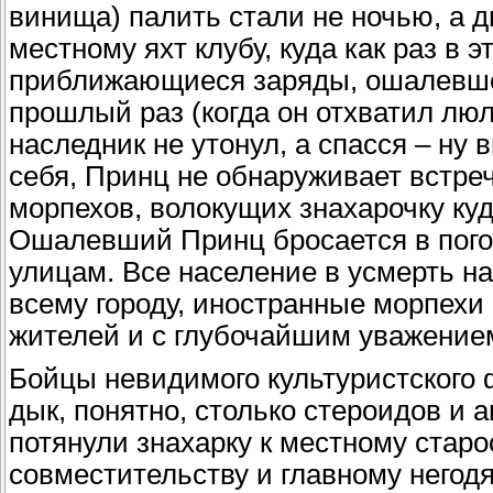
винища) палить стали не ночью, а д
местному яхт клубу, куда как раз в 
приближающиеся заряды, ошалевшей
прошлый раз (когда он отхватил люл
наследник не утонул, а спасся – ну
себя, Принц не обнаруживает встреч
морпехов, волокущих знахарочку куд
Ошалевший Принц бросается в пог
улицам. Все население в усмерть на
всему городу, иностранные морпехи
жителей и с глубочайшим уважением
Бойцы невидимого культуристского 
дык, понятно, столько стероидов и 
потянули знахарку к местному старо
совместительству и главному негод