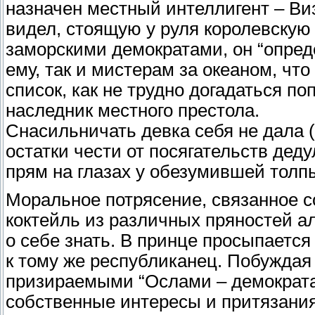
назначен местный интеллигент – Ви
видел, стоящую у руля королевскую 
заморскими демократами, он “опреде
ему, так и мистерам за океаном, чт
список, как не трудно догадаться п
наследник местного престола.
Снасильничать девка себя не дала (
остатки чести от посягательств дед
прям на глазах у обезумившей толп
Моральное потрясение, связанное 
коктейль из различных пряностей ал
о себе знать. В принце просыпается 
к тому же республиканец. Побуждая
призираемыми “Ослами – демократа
собственные интересы и притязани