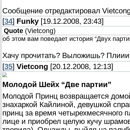
Сообщение отредактировал
Vietcon
[
34
]
Funky
[19.12.2008, 23:43]
Quote
(
Vietcong
)
об этом вам поведает история “Двух парти
Хачу прочитать? Выложишь? Плиии
[
35
]
Vietcong
[20.12.2008, 12:13]
Молодой Шейх “Две партии”
Молодой Принц возвращается домой
знахаркой Кайлиной, девушкой справ
принц за время четырехмесячного п
лице и приобрел целую кучу шрамов
творила). Однажды, выйдя на палубу