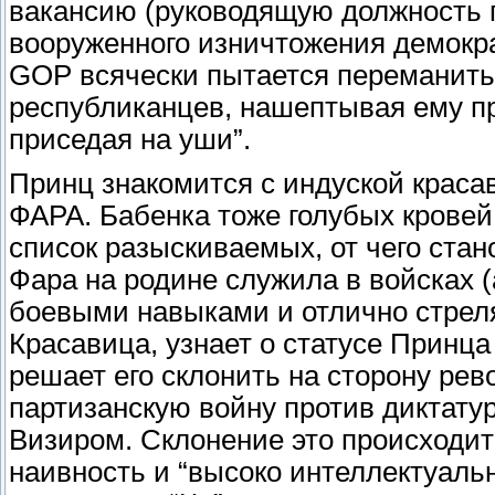
вакансию (руководящую должность г
вооруженного изничтожения демокра
GOP всячески пытается переманить 
республиканцев, нашептывая ему пр
приседая на уши”.
Принц знакомится с индуской краса
ФАРА. Бабенка тоже голубых кровей,
список разыскиваемых, от чего стан
Фара на родине служила в войсках (
боевыми навыками и отлично стреля
Красавица, узнает о статусе Принца 
решает его склонить на сторону ре
партизанскую войну против диктату
Визиром. Склонение это происходит
наивность и “высоко интеллектуаль