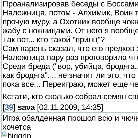
Проанализировав беседы с Боссами
Наложница, потом - Алхимик, Воин т
прочую муру, а Охотник вообще чокн
жабу с ножницами. От него я вообще
Так вот... кто такой "принц"?
Сам парень сказал, что его предков 
Наложница пару раз проговорила что-
Среди бреда ("вор, убийца, бродяга
как бродяга". .. не значит ли это, чт
пока все... Переиграю, может еще ч
Кстати, кто сколько собрал семян св
[
39
]
sava
[02.11.2009, 14:35]
Игра обалденная прошол всю и чюч
хочетса