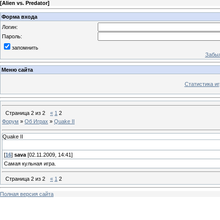
[
Alien vs. Predator
]
Форма входа
Логин:
Пароль:
запомнить
Забыл
Меню сайта
Статистика иг
Страница
2
из
2
«
1
2
Форум
»
Об Играх
»
Quake II
Quake II
[
16
]
sava
[02.11.2009, 14:41]
Самая кульная игра.
Страница
2
из
2
«
1
2
Полная версия сайта