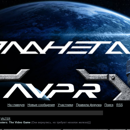
На главную
·
Новые сообщения
·
Участники
·
Правила форума
·
Поиск
·
RSS
,
VALTER
sters: The Video Game
(Они вернулись, но требуют нехилое железо((()