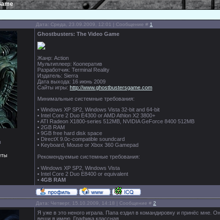
 Game
Дата: Среда, 23.09.2009, 12:01 | Сообщение #
1
Ghostbusters: The Video Game
Жанр: Action
Мультиплеер: Кооператив
Разработчик: Terminal Reality
Издатель: Sierra
Дата выхода: 16 июнь 2009
Сайты игры:
http://www.ghostbustersgame.com
Минимальные системные требования:
• Windows XP SP2, Windows Vista 32-bit and 64-bit
• Intel Core 2 Duo E4300 or AMD Athlon X2 3800+
• ATI Radeon X1800-series 512MB, NVIDIA GeForce 8400 512MB
• 2GB RAM
• 9GB free hard disk space
• DirectX 9.0c-compatible soundcard
ы
• Keyboard, Mouse or Xbox 360 Gamepad
еты
Рекомендуемые системные требования:
• Windows XP SP2, Windows Vista
• Intel Core 2 Duo E8400 or equivalent
•
4GB RAM
Дата: Четверг, 15.10.2009, 14:18 | Сообщение #
2
Я уже в это неного играла. Папа ездил в командировку и принёс мне. О
вещи я имею. Графика классная.