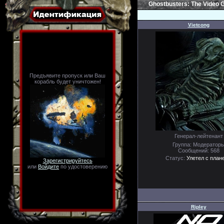
Ghostbusters: The Video
Vietcong
Предъявите пропуск или Ваш
корабль будет уничтожен!
Генерал-лейтенант
Группа: Модератор
Сообщений:
568
Статус:
Улетел с план
Зарегистрируйтесь
или
Войдите
по удостоверению
Ripley