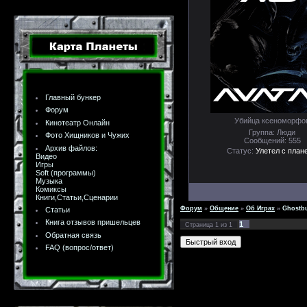
Главный бункер
Форум
Убийца ксеноморфо
Кинотеатр Онлайн
Группа: Люди
Фото Хищников и Чужих
Сообщений:
555
Архив файлов:
Статус:
Улетел с план
Видео
Игры
Soft (программы)
Музыка
Комиксы
Книги,Статьи,Сценарии
Форум
»
Общение
»
Об Играх
»
Ghostbu
Статьи
Книга отзывов пришельцев
1
Страница
1
из
1
Обратная связь
FAQ (вопрос/ответ)