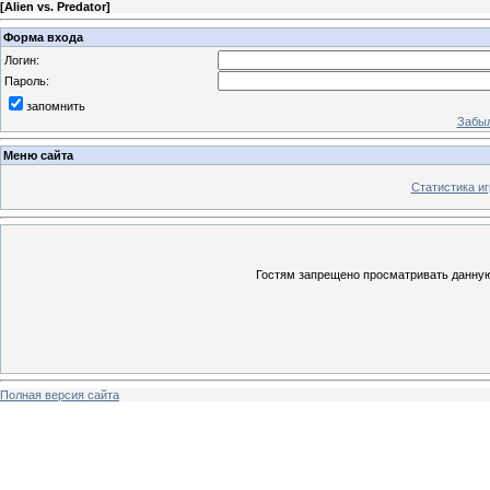
[
Alien vs. Predator
]
Форма входа
Логин:
Пароль:
запомнить
Забыл
Меню сайта
Статистика иг
Гостям запрещено просматривать данную 
Полная версия сайта