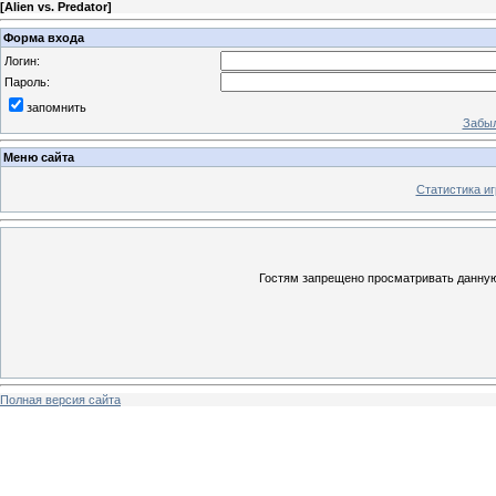
[
Alien vs. Predator
]
Форма входа
Логин:
Пароль:
запомнить
Забыл
Меню сайта
Статистика иг
Гостям запрещено просматривать данную 
Полная версия сайта