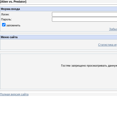
[
Alien vs. Predator
]
Форма входа
Логин:
Пароль:
запомнить
Забыл
Меню сайта
Статистика иг
Гостям запрещено просматривать данную 
Полная версия сайта