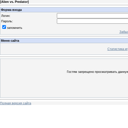
[
Alien vs. Predator
]
Форма входа
Логин:
Пароль:
запомнить
Забыл
Меню сайта
Статистика иг
Гостям запрещено просматривать данную 
Полная версия сайта