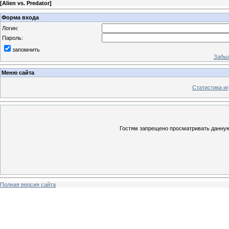
[
Alien vs. Predator
]
Форма входа
Логин:
Пароль:
запомнить
Забыл
Меню сайта
Статистика иг
Гостям запрещено просматривать данную 
Полная версия сайта