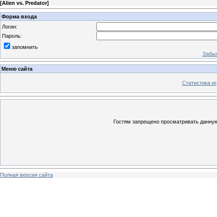
[
Alien vs. Predator
]
Форма входа
Логин:
Пароль:
запомнить
Забыл
Меню сайта
Статистика иг
Гостям запрещено просматривать данную 
Полная версия сайта