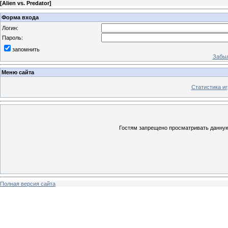
[
Alien vs. Predator
]
Форма входа
Логин:
Пароль:
запомнить
Забыл
Меню сайта
Статистика иг
Гостям запрещено просматривать данную 
Полная версия сайта