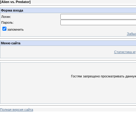
[
Alien vs. Predator
]
Форма входа
Логин:
Пароль:
запомнить
Забыл
Меню сайта
Статистика иг
Гостям запрещено просматривать данную 
Полная версия сайта