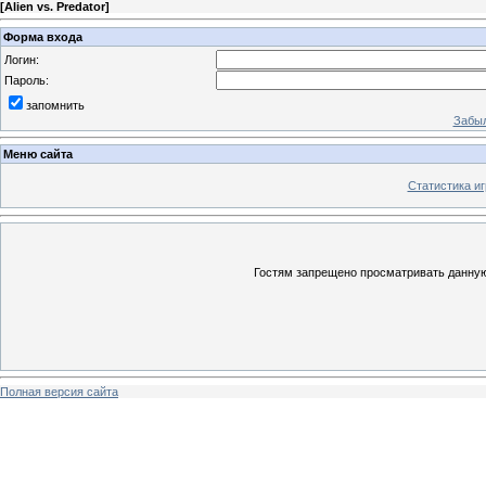
[
Alien vs. Predator
]
Форма входа
Логин:
Пароль:
запомнить
Забыл
Меню сайта
Статистика иг
Гостям запрещено просматривать данную 
Полная версия сайта