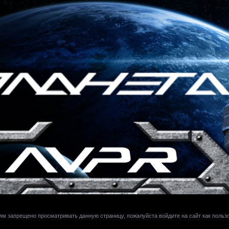
ям запрещено просматривать данную страницу, пожалуйста войдите на сайт как польз