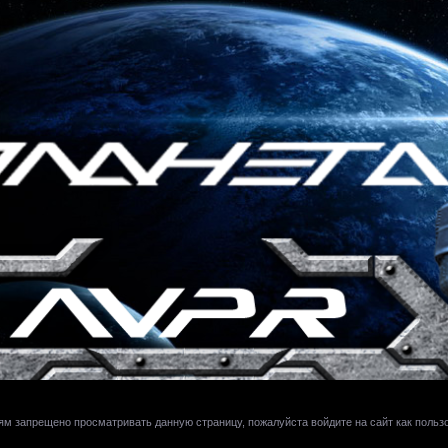
ям запрещено просматривать данную страницу, пожалуйста войдите на сайт как польз