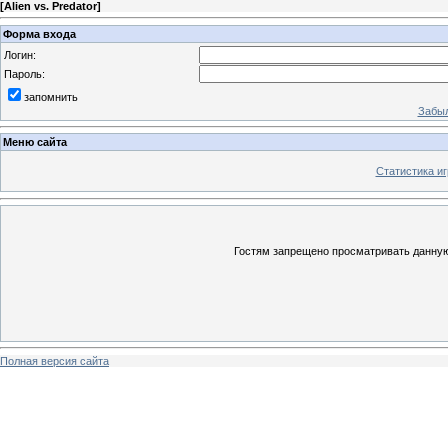
[
Alien vs. Predator
]
Форма входа
Логин:
Пароль:
запомнить
Забыл
Меню сайта
Статистика иг
Гостям запрещено просматривать данную 
Полная версия сайта