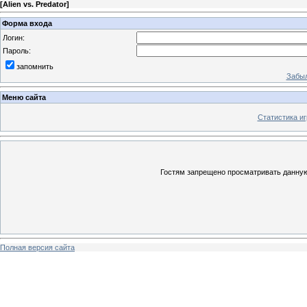
[
Alien vs. Predator
]
Форма входа
Логин:
Пароль:
запомнить
Забыл
Меню сайта
Статистика иг
Гостям запрещено просматривать данную 
Полная версия сайта