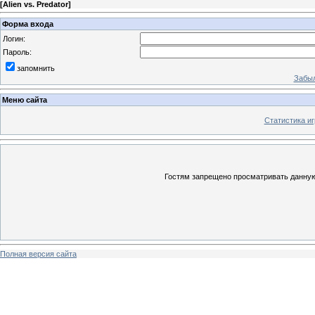
[
Alien vs. Predator
]
Форма входа
Логин:
Пароль:
запомнить
Забыл
Меню сайта
Статистика иг
Гостям запрещено просматривать данную 
Полная версия сайта