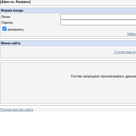
[
Alien vs. Predator
]
Форма входа
Логин:
Пароль:
запомнить
Забыл
Меню сайта
Статистика иг
Гостям запрещено просматривать данную 
Полная версия сайта