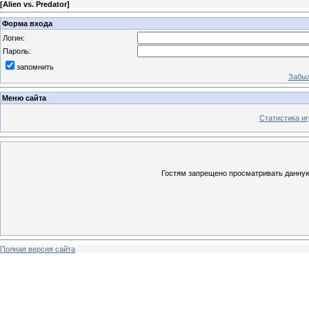
[
Alien vs. Predator
]
Форма входа
Логин:
Пароль:
запомнить
Забыл
Меню сайта
Статистика иг
Гостям запрещено просматривать данную 
Полная версия сайта