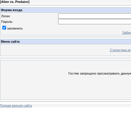
[
Alien vs. Predator
]
Форма входа
Логин:
Пароль:
запомнить
Забыл
Меню сайта
Статистика иг
Гостям запрещено просматривать данную 
Полная версия сайта