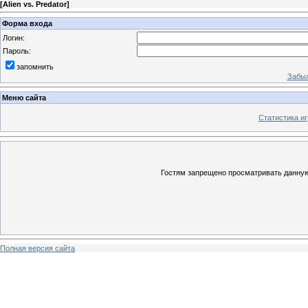
[
Alien vs. Predator
]
Форма входа
Логин:
Пароль:
запомнить
Забыл
Меню сайта
Статистика иг
Гостям запрещено просматривать данную 
Полная версия сайта