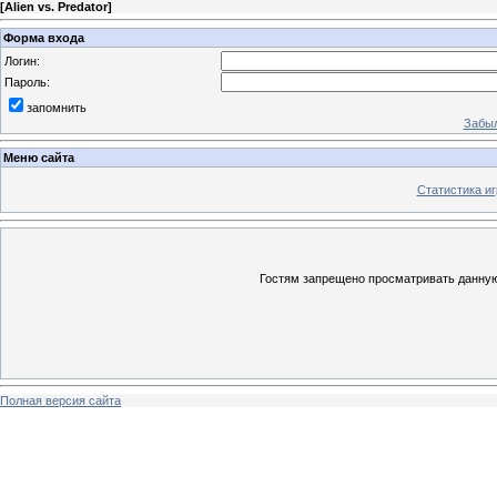
[
Alien vs. Predator
]
Форма входа
Логин:
Пароль:
запомнить
Забыл
Меню сайта
Статистика иг
Гостям запрещено просматривать данную 
Полная версия сайта