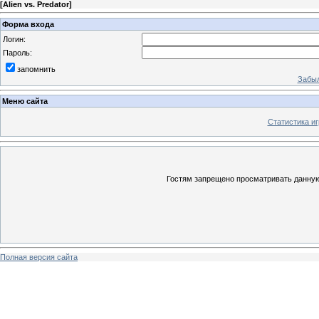
[
Alien vs. Predator
]
Форма входа
Логин:
Пароль:
запомнить
Забыл
Меню сайта
Статистика иг
Гостям запрещено просматривать данную 
Полная версия сайта