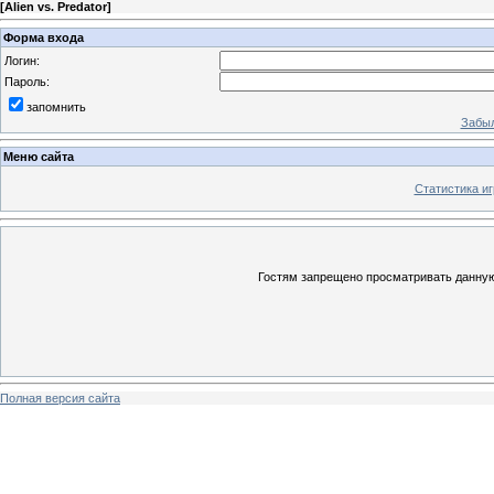
[
Alien vs. Predator
]
Форма входа
Логин:
Пароль:
запомнить
Забыл
Меню сайта
Статистика иг
Гостям запрещено просматривать данную 
Полная версия сайта