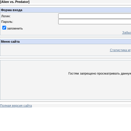
[
Alien vs. Predator
]
Форма входа
Логин:
Пароль:
запомнить
Забыл
Меню сайта
Статистика иг
Гостям запрещено просматривать данную 
Полная версия сайта