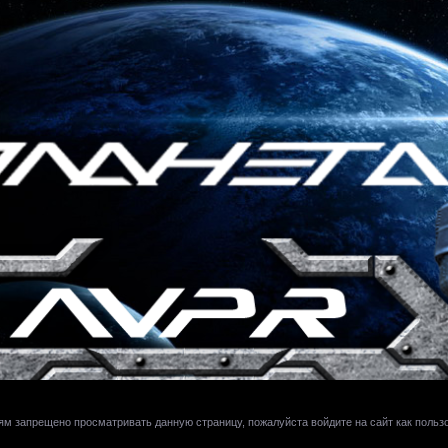
ям запрещено просматривать данную страницу, пожалуйста войдите на сайт как польз