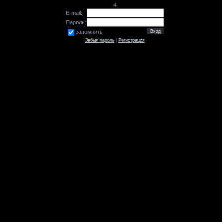
4
E-mail:
Пароль:
запомнить
Забыл пароль
|
Регистрация