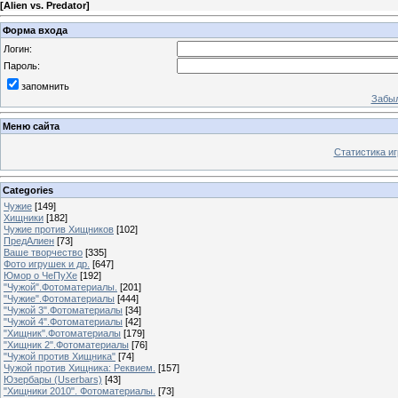
[
Alien vs. Predator
]
Форма входа
Логин:
Пароль:
запомнить
Забыл
Меню сайта
Статистика иг
Categories
Чужие
[149]
Хищники
[182]
Чужие против Хищников
[102]
ПредАлиен
[73]
Ваше творчество
[335]
Фото игрушек и др.
[647]
Юмор о ЧеПуХе
[192]
"Чужой".Фотоматериалы.
[201]
"Чужие".Фотоматериалы
[444]
"Чужой 3".Фотоматериалы
[34]
"Чужой 4".Фотоматериалы
[42]
"Хищник".Фотоматериалы
[179]
"Хищник 2".Фотоматериалы
[76]
"Чужой против Хищника"
[74]
Чужой против Хищника: Реквием.
[157]
Юзербары (Userbars)
[43]
"Хищники 2010". Фотоматериалы.
[73]