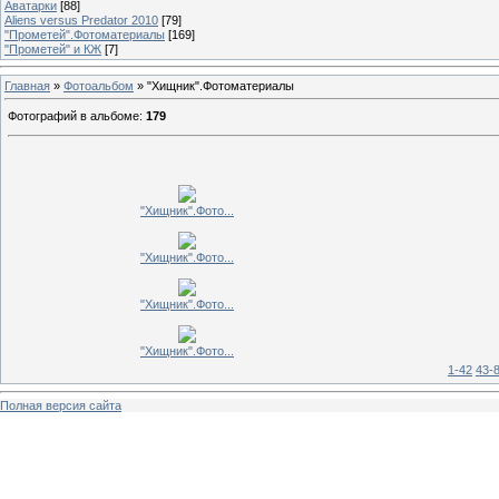
Аватарки
[88]
Aliens versus Predator 2010
[79]
"Прометей".Фотоматериалы
[169]
"Прометей" и КЖ
[7]
Главная
»
Фотоальбом
» "Хищник".Фотоматериалы
Фотографий в альбоме
:
179
"Хищник".Фото...
"Хищник".Фото...
"Хищник".Фото...
"Хищник".Фото...
1-42
43-
Полная версия сайта