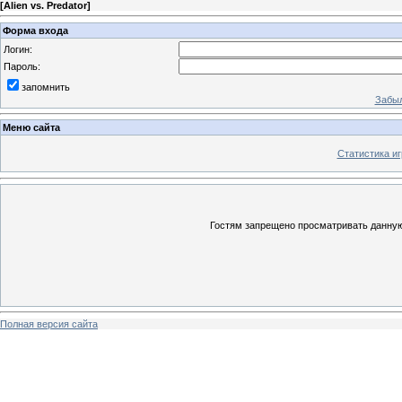
[
Alien vs. Predator
]
Форма входа
Логин:
Пароль:
запомнить
Забыл
Меню сайта
Статистика иг
Гостям запрещено просматривать данную 
Полная версия сайта