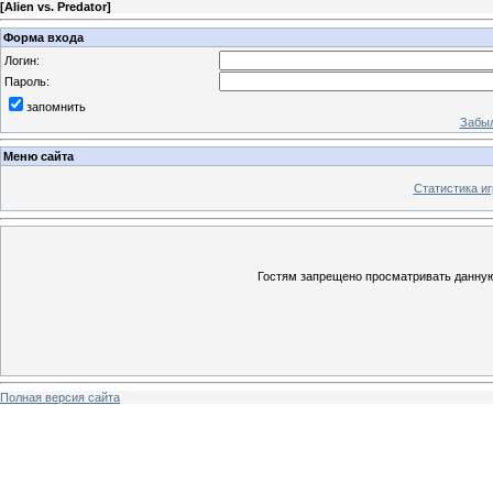
[
Alien vs. Predator
]
Форма входа
Логин:
Пароль:
запомнить
Забыл
Меню сайта
Статистика иг
Гостям запрещено просматривать данную 
Полная версия сайта