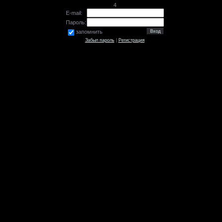
4
E-mail:
Пароль:
запомнить
Забыл пароль
|
Регистрация