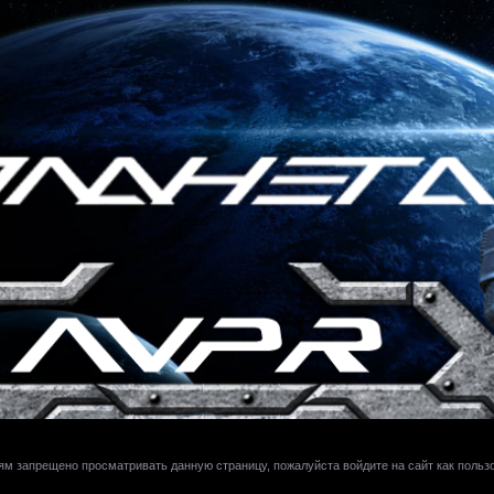
ям запрещено просматривать данную страницу, пожалуйста войдите на сайт как польз