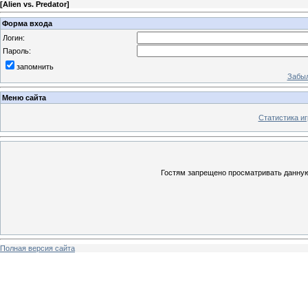
[
Alien vs. Predator
]
Форма входа
Логин:
Пароль:
запомнить
Забыл
Меню сайта
Статистика иг
Гостям запрещено просматривать данную 
Полная версия сайта