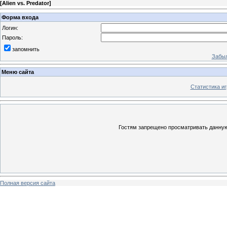
[
Alien vs. Predator
]
Форма входа
Логин:
Пароль:
запомнить
Забыл
Меню сайта
Статистика иг
Гостям запрещено просматривать данную 
Полная версия сайта