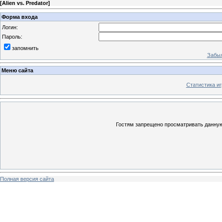
[
Alien vs. Predator
]
Форма входа
Логин:
Пароль:
запомнить
Забыл
Меню сайта
Статистика иг
Гостям запрещено просматривать данную 
Полная версия сайта