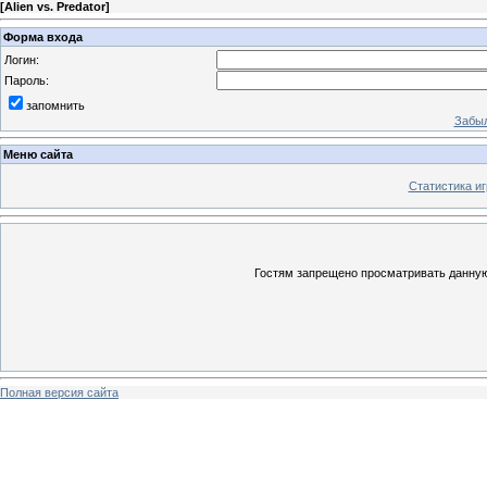
[
Alien vs. Predator
]
Форма входа
Логин:
Пароль:
запомнить
Забыл
Меню сайта
Статистика иг
Гостям запрещено просматривать данную 
Полная версия сайта