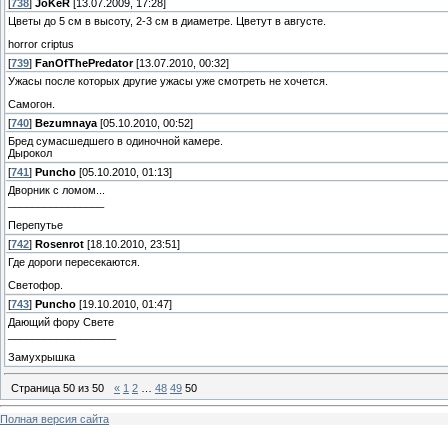
[
738
]
JoKeR
[13.07.2009, 17:28]
Цветы до 5 см в высоту, 2-3 см в диаметре. Цветут в августе.
horror criptus
[
739
]
FanOfThePredator
[13.07.2010, 00:32]
Ужасы после которых другие ужасы уже смотреть не хочется.
Самогон.
[
740
]
Bezumnaya
[05.10.2010, 00:52]
Бред сумасшедшего в одиночной камере.
Дырокол
[
741
]
Puncho
[05.10.2010, 01:13]
Дворник с ломом...
________________
Перепутье
[
742
]
Rosenrot
[18.10.2010, 23:51]
Где дороги пересекаются.
Светофор.
[
743
]
Puncho
[19.10.2010, 01:47]
Дающий фору Свете
__________________
Замухрышка
Страница
50
из
50
«
1
2
…
48
49
50
Полная версия сайта