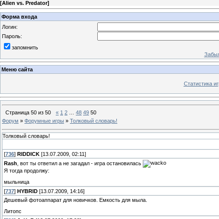
[
Alien vs. Predator
]
Форма входа
Логин:
Пароль:
запомнить
Забыл
Меню сайта
Статистика иг
Страница
50
из
50
«
1
2
…
48
49
50
Форум
»
Форумные игры
»
Толковый словарь!
Толковый словарь!
[
736
]
RIDDICK
[13.07.2009, 02:11]
Rash
, вот ты ответил а не загадал - игра остановилась
Я тогда продолжу:
мыльница
[
737
]
HYBRID
[13.07.2009, 14:16]
Дешевый фотоаппарат для новичков. Емкость для мыла.
Литопс