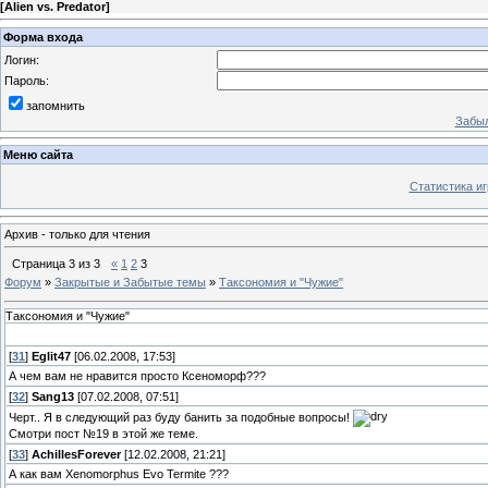
[
Alien vs. Predator
]
Форма входа
Логин:
Пароль:
запомнить
Забыл
Меню сайта
Статистика иг
Архив - только для чтения
Страница
3
из
3
«
1
2
3
Форум
»
Закрытые и Забытые темы
»
Таксономия и "Чужие"
Таксономия и "Чужие"
[
31
]
Eglit47
[06.02.2008, 17:53]
А чем вам не нравится просто Ксеноморф???
[
32
]
Sang13
[07.02.2008, 07:51]
Черт.. Я в следующий раз буду банить за подобные вопросы!
Смотри пост №19 в этой же теме.
[
33
]
AchillesForever
[12.02.2008, 21:21]
А как вам Xenomorphus Evo Termite ???