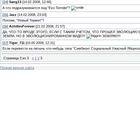
[
34
]
Sang13
[14.02.2008, 12:46]
А что подразумевается под "Evo Termite"?
[
35
]
Jazz
[14.02.2008, 23:03]
Похоже, "Новый Термит"?
[
36
]
AchillesForever
[21.02.2008, 21:57]
ДА, ЧТО-ТО ВРОДЕ ЭТОГО, ЕСЛИ С ТАКИМ УЧЕТОМ, ЧТО ПРОШЕЛ ЭВОЛЮЦИЮ 
ЗЕМЛИ, НО В ЭВОЛЮЦИОНИРОВАННОМ ВИДЕ!!!!
ЗЕМЛЯК!!!!!
[
37
]
Tiger_711
[03.05.2008, 12:31]
Если перевести на латынь что-нибудь типа "Симбионт Социальный Ужасный Яйцеклад
Страница
3
из
3
«
1
2
3
Полная версия сайта